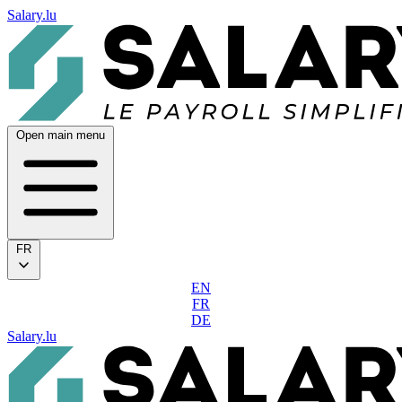
Salary.lu
Open main menu
FR
EN
FR
DE
Salary.lu