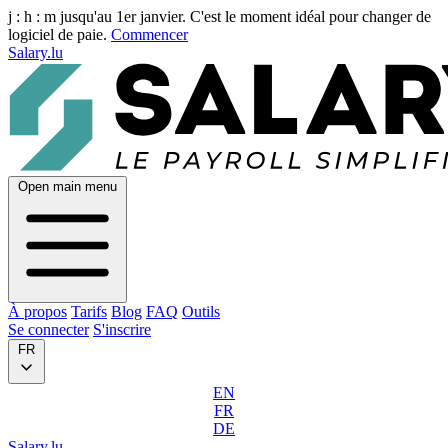
j :
h :
m
jusqu'au 1er janvier. C'est le moment idéal pour changer de
logiciel de paie.
Commencer
Salary.lu
Open main menu
À propos
Tarifs
Blog
FAQ
Outils
Se connecter
S'inscrire
FR
EN
FR
DE
Salary.lu