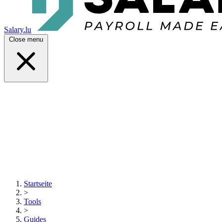
Salary.lu
Close menu
Startseite
>
Tools
>
Guides