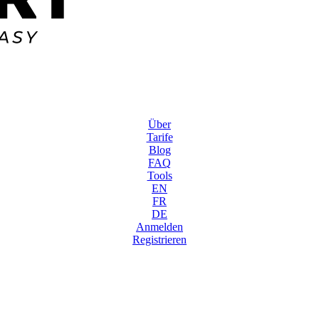
Über
Tarife
Blog
FAQ
Tools
EN
FR
DE
Anmelden
Registrieren