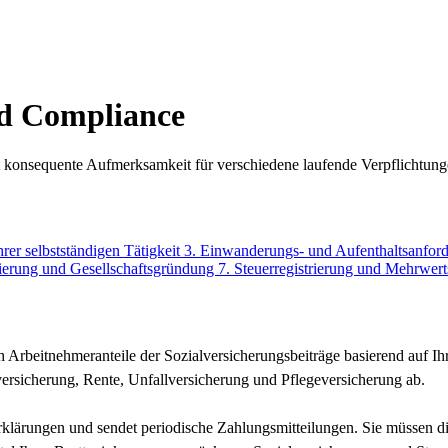
nd Compliance
ert konsequente Aufmerksamkeit für verschiedene laufende Verpflichtun
hrer selbstständigen Tätigkeit
3. Einwanderungs- und Aufenthaltsanfo
rierung und Gesellschaftsgründung
7. Steuerregistrierung und Mehrwert
h Arbeitnehmeranteile der Sozialversicherungsbeiträge basierend auf I
sicherung, Rente, Unfallversicherung und Pflegeversicherung ab.
lärungen und sendet periodische Zahlungsmitteilungen. Sie müssen die