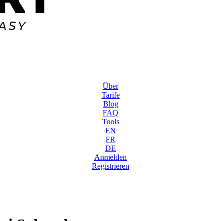
Über
Tarife
Blog
FAQ
Tools
EN
FR
DE
Anmelden
Registrieren