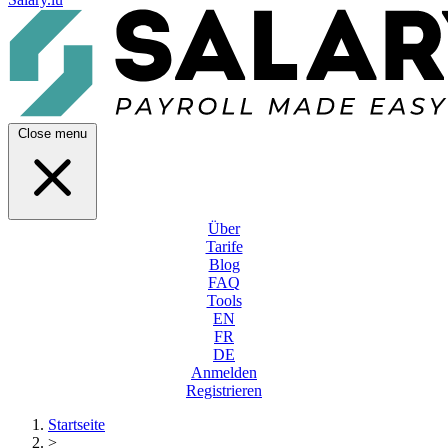
Close menu
Über
Tarife
Blog
FAQ
Tools
EN
FR
DE
Anmelden
Registrieren
Startseite
>