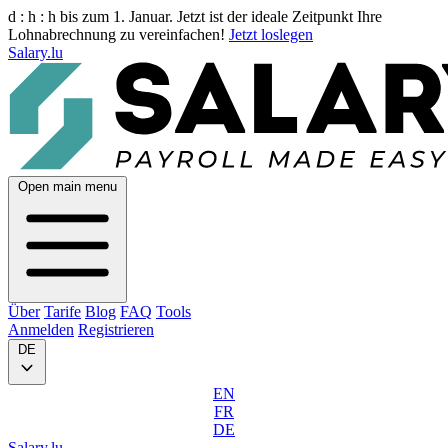
d :
h :
h
bis zum 1. Januar. Jetzt ist der ideale Zeitpunkt Ihre
Lohnabrechnung zu vereinfachen!
Jetzt loslegen
Salary.lu
Open main menu
Über
Tarife
Blog
FAQ
Tools
Anmelden
Registrieren
DE
EN
FR
DE
Salary.lu