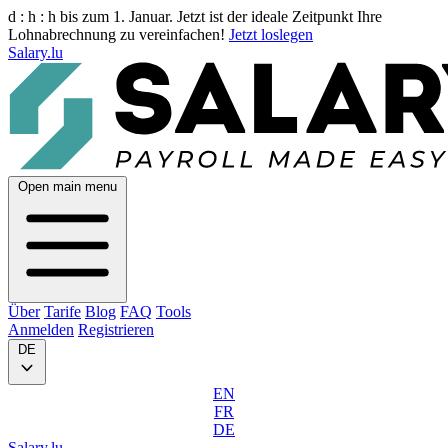
d :
h :
h
bis zum 1. Januar. Jetzt ist der ideale Zeitpunkt Ihre
Lohnabrechnung zu vereinfachen!
Jetzt loslegen
Salary.lu
Open main menu
Über
Tarife
Blog
FAQ
Tools
Anmelden
Registrieren
DE
EN
FR
DE
Salary.lu