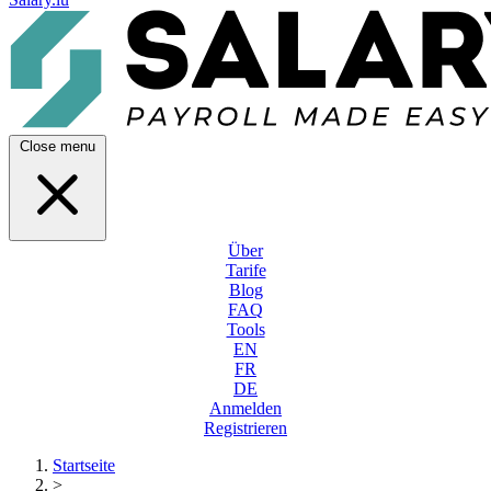
Close menu
Über
Tarife
Blog
FAQ
Tools
EN
FR
DE
Anmelden
Registrieren
Startseite
>