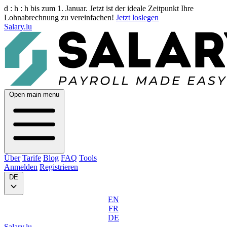
d :
h :
h
bis zum 1. Januar. Jetzt ist der ideale Zeitpunkt Ihre
Lohnabrechnung zu vereinfachen!
Jetzt loslegen
Salary.lu
Open main menu
Über
Tarife
Blog
FAQ
Tools
Anmelden
Registrieren
DE
EN
FR
DE
Salary.lu