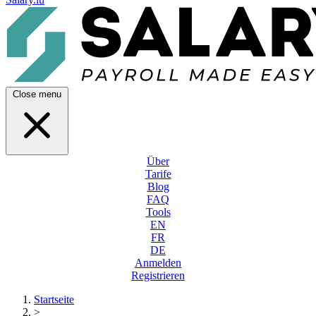
Close menu
Über
Tarife
Blog
FAQ
Tools
EN
FR
DE
Anmelden
Registrieren
Startseite
>