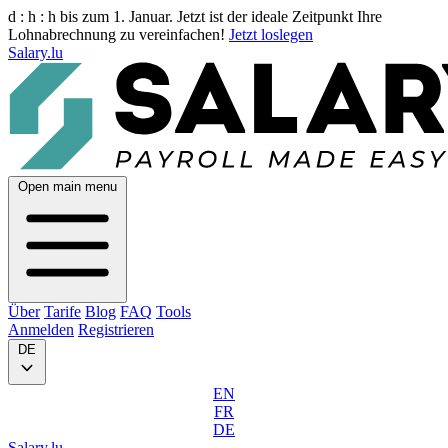
d :
h :
h
bis zum 1. Januar. Jetzt ist der ideale Zeitpunkt Ihre
Lohnabrechnung zu vereinfachen!
Jetzt loslegen
Salary.lu
Open main menu
Über
Tarife
Blog
FAQ
Tools
Anmelden
Registrieren
DE
EN
FR
DE
Salary.lu