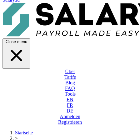
Close menu
Über
Tarife
Blog
FAQ
Tools
EN
FR
DE
Anmelden
Registrieren
Startseite
>