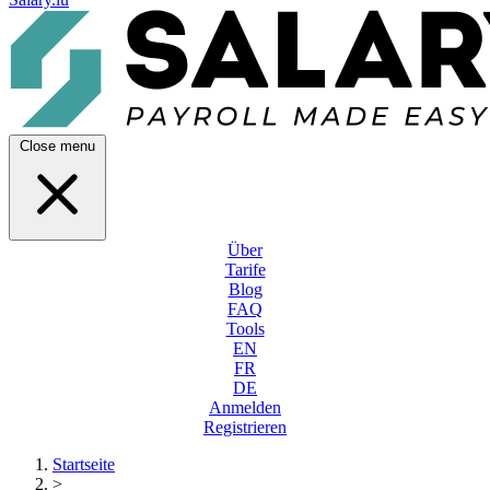
Close menu
Über
Tarife
Blog
FAQ
Tools
EN
FR
DE
Anmelden
Registrieren
Startseite
>