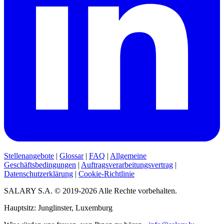
Stellenangebote
|
Glossar
|
FAQ
|
Allgemeine
Geschäftsbedingungen
|
Auftragsverarbeitungsvertrag
|
Datenschutzerklärung
|
Cookie-Richtlinie
SALARY S.A. © 2019-2026 Alle Rechte vorbehalten.
Hauptsitz: Junglinster, Luxemburg