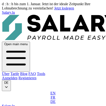
d :
h :
h
bis zum 1. Januar. Jetzt ist der ideale Zeitpunkt Ihre
Lohnabrechnung zu vereinfachen!
Jetzt loslegen
Salary.lu
Open main menu
Über
Tarife
Blog
FAQ
Tools
Anmelden
Registrieren
DE
EN
FR
DE
Salary.lu