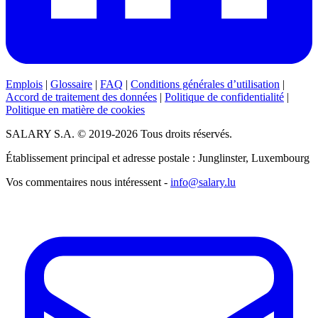
Emplois
|
Glossaire
|
FAQ
|
Conditions générales d’utilisation
|
Accord de traitement des données
|
Politique de confidentialité
|
Politique en matière de cookies
SALARY S.A. © 2019-2026 Tous droits réservés.
Établissement principal et adresse postale : Junglinster, Luxembourg
Vos commentaires nous intéressent -
info@salary.lu