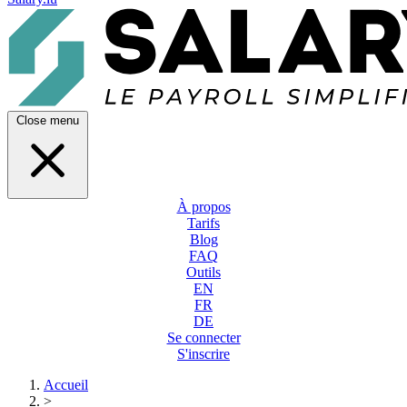
Close menu
À propos
Tarifs
Blog
FAQ
Outils
EN
FR
DE
Se connecter
S'inscrire
Accueil
>