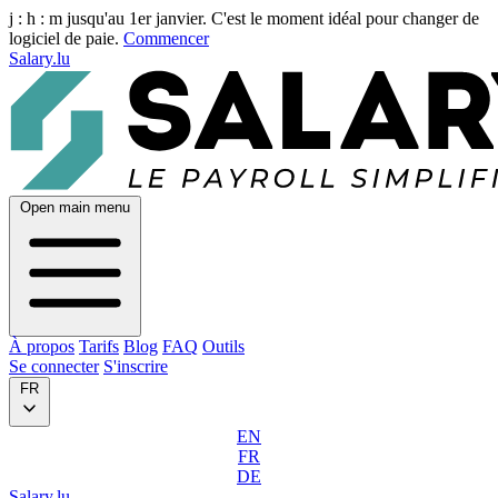
j :
h :
m
jusqu'au 1er janvier. C'est le moment idéal pour changer de
logiciel de paie.
Commencer
Salary.lu
Open main menu
À propos
Tarifs
Blog
FAQ
Outils
Se connecter
S'inscrire
FR
EN
FR
DE
Salary.lu