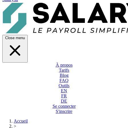
Close menu
À propos
Tarifs
Blog
FAQ
Outils
EN
FR
DE
Se connecter
S'inscrire
Accueil
>