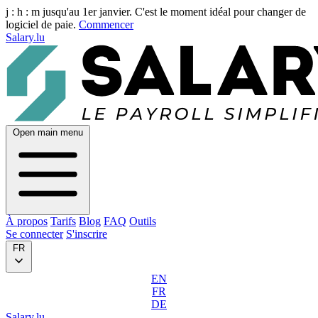
j :
h :
m
jusqu'au 1er janvier. C'est le moment idéal pour changer de
logiciel de paie.
Commencer
Salary.lu
Open main menu
À propos
Tarifs
Blog
FAQ
Outils
Se connecter
S'inscrire
FR
EN
FR
DE
Salary.lu