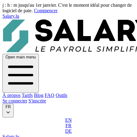
j :
h :
m
jusqu'au 1er janvier. C'est le moment idéal pour changer de
logiciel de paie.
Commencer
Salary.lu
Open main menu
À propos
Tarifs
Blog
FAQ
Outils
Se connecter
S'inscrire
FR
EN
FR
DE
Salary.lu