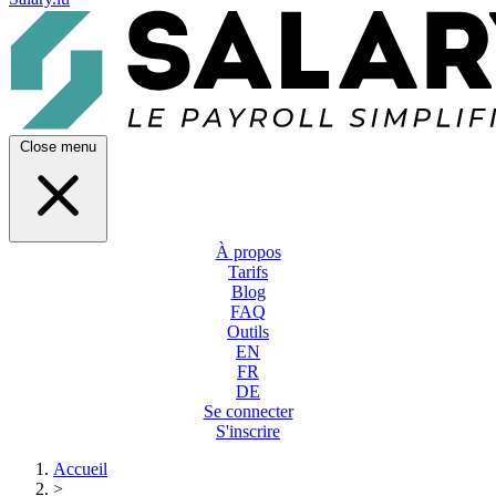
Close menu
À propos
Tarifs
Blog
FAQ
Outils
EN
FR
DE
Se connecter
S'inscrire
Accueil
>