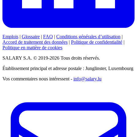
Emplois
|
Glossaire
|
FAQ
|
Conditions générales d’utilisation
|
Accord de traitement des données
|
Politique de confidentialité
|
Politique en matière de cookies
SALARY S.A. © 2019-2026 Tous droits réservés.
Établissement principal et adresse postale : Junglinster, Luxembourg
Vos commentaires nous intéressent -
info@salary.lu