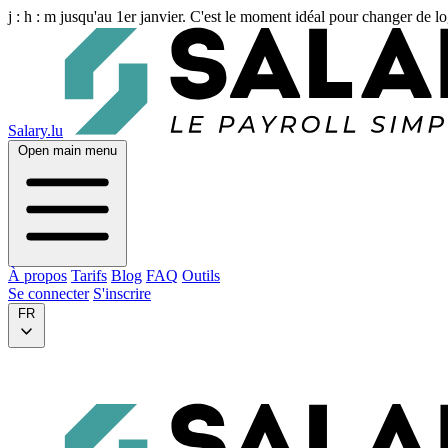
j :
h :
m
jusqu'au 1er janvier. C'est le moment idéal pour changer de lo
Salary.lu
Open main menu
À propos
Tarifs
Blog
FAQ
Outils
Se connecter
S'inscrire
FR