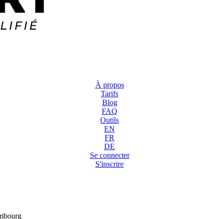
À propos
Tarifs
Blog
FAQ
Outils
EN
FR
DE
Se connecter
S'inscrire
xembourg