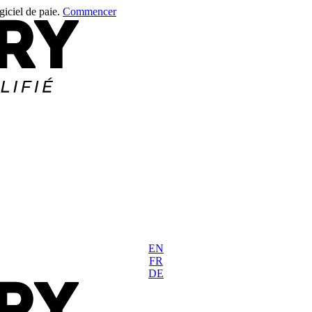
giciel de paie.
Commencer
EN
FR
DE