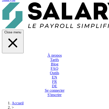
Close menu
À propos
Tarifs
Blog
FAQ
Outils
EN
FR
DE
Se connecter
S'inscrire
Accueil
>