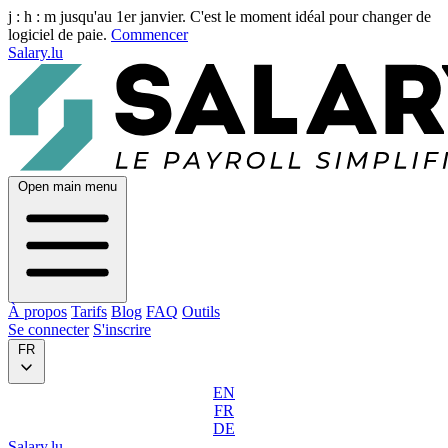
j :
h :
m
jusqu'au 1er janvier. C'est le moment idéal pour changer de
logiciel de paie.
Commencer
Salary.lu
Open main menu
À propos
Tarifs
Blog
FAQ
Outils
Se connecter
S'inscrire
FR
EN
FR
DE
Salary.lu