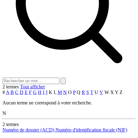
2 termes
Tout afficher
#
A
B
C
D
E
F
G
H
I
J
K
L
M
N
O
P
Q
R
S
T
U
V
W
X
Y
Z
Aucun terme ne correspond à votre recherche.
N
2 termes
Numéro de dossier (ACD)
Numéro d'identification fiscale (NIF)