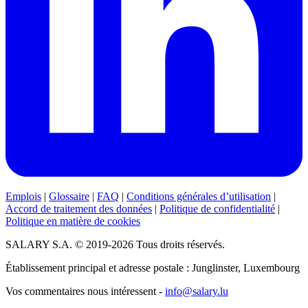
Emplois
|
Glossaire
|
FAQ
|
Conditions générales d’utilisation
|
Accord de traitement des données
|
Politique de confidentialité
|
Politique en matière de cookies
SALARY S.A. © 2019-2026 Tous droits réservés.
Établissement principal et adresse postale : Junglinster, Luxembourg
Vos commentaires nous intéressent -
info@salary.lu