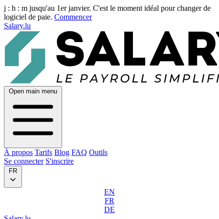
j :
h :
m
jusqu'au 1er janvier. C'est le moment idéal pour changer de
logiciel de paie.
Commencer
Salary.lu
Open main menu
À propos
Tarifs
Blog
FAQ
Outils
Se connecter
S'inscrire
FR
EN
FR
DE
Salary.lu