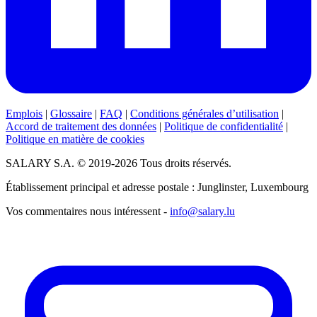
Emplois
|
Glossaire
|
FAQ
|
Conditions générales d’utilisation
|
Accord de traitement des données
|
Politique de confidentialité
|
Politique en matière de cookies
SALARY S.A. © 2019-2026 Tous droits réservés.
Établissement principal et adresse postale : Junglinster, Luxembourg
Vos commentaires nous intéressent -
info@salary.lu