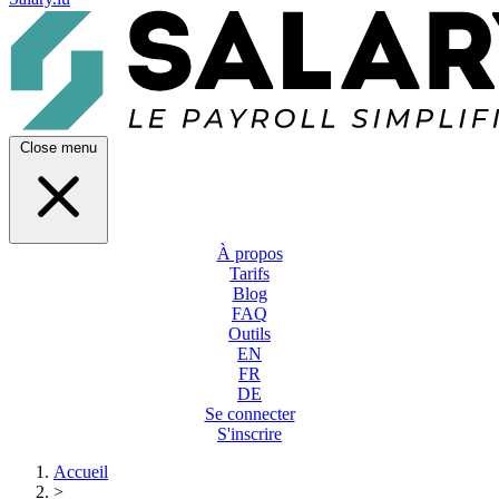
Close menu
À propos
Tarifs
Blog
FAQ
Outils
EN
FR
DE
Se connecter
S'inscrire
Accueil
>