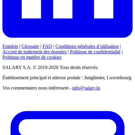
Emplois
|
Glossaire
|
FAQ
|
Conditions générales d’utilisation
|
Accord de traitement des données
|
Politique de confidentialité
|
Politique en matière de cookies
SALARY S.A. © 2019-2026 Tous droits réservés.
Établissement principal et adresse postale : Junglinster, Luxembourg
Vos commentaires nous intéressent -
info@salary.lu