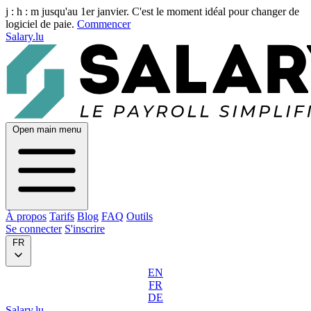
j :
h :
m
jusqu'au 1er janvier. C'est le moment idéal pour changer de
logiciel de paie.
Commencer
Salary.lu
Open main menu
À propos
Tarifs
Blog
FAQ
Outils
Se connecter
S'inscrire
FR
EN
FR
DE
Salary.lu