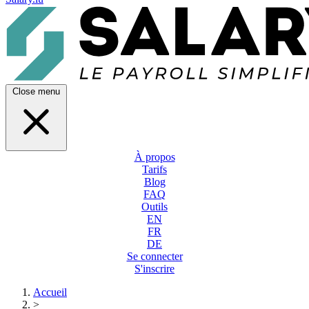
Close menu
À propos
Tarifs
Blog
FAQ
Outils
EN
FR
DE
Se connecter
S'inscrire
Accueil
>