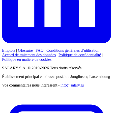
Emplois
|
Glossaire
|
FAQ
|
Conditions générales d’utilisation
|
Accord de traitement des données
|
Politique de confidentialité
|
Politique en matière de cookies
SALARY S.A. © 2019-2026 Tous droits réservés.
Établissement principal et adresse postale : Junglinster, Luxembourg
Vos commentaires nous intéressent -
info@salary.lu