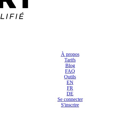
À propos
Tarifs
Blog
FAQ
Outils
EN
FR
DE
Se connecter
S'inscrire