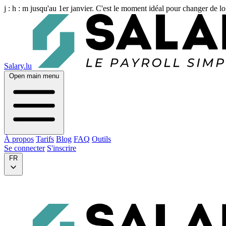
j :
h :
m
jusqu'au 1er janvier. C'est le moment idéal pour changer de lo
Salary.lu
Open main menu
À propos
Tarifs
Blog
FAQ
Outils
Se connecter
S'inscrire
FR