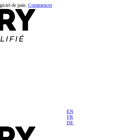
giciel de paie.
Commencer
EN
FR
DE