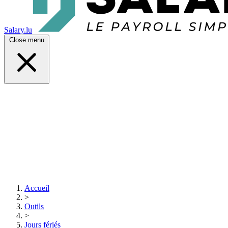
Salary.lu
Close menu
Accueil
>
Outils
>
Jours fériés