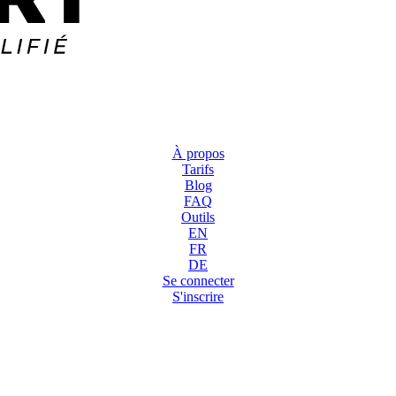
À propos
Tarifs
Blog
FAQ
Outils
EN
FR
DE
Se connecter
S'inscrire