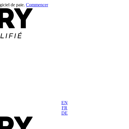
giciel de paie.
Commencer
EN
FR
DE