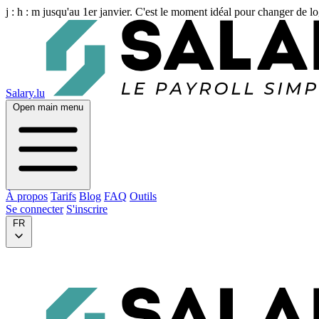
j :
h :
m
jusqu'au 1er janvier. C'est le moment idéal pour changer de lo
Salary.lu
Open main menu
À propos
Tarifs
Blog
FAQ
Outils
Se connecter
S'inscrire
FR