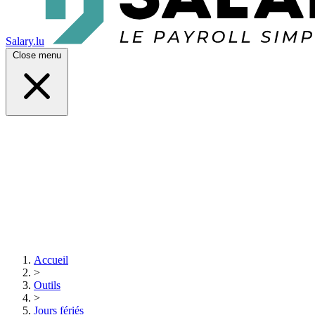
Salary.lu
Close menu
Accueil
>
Outils
>
Jours fériés