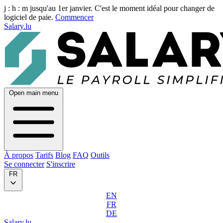
j :
h :
m
jusqu'au 1er janvier. C'est le moment idéal pour changer de
logiciel de paie.
Commencer
Salary.lu
Open main menu
À propos
Tarifs
Blog
FAQ
Outils
Se connecter
S'inscrire
FR
EN
FR
DE
Salary.lu