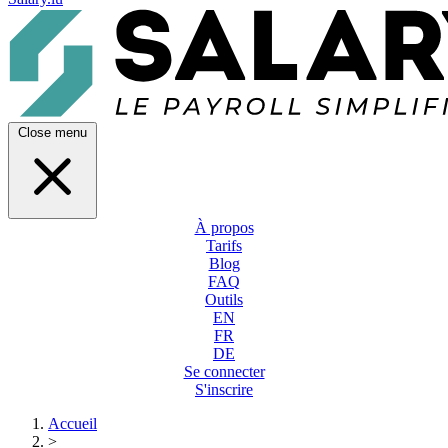
Close menu
À propos
Tarifs
Blog
FAQ
Outils
EN
FR
DE
Se connecter
S'inscrire
Accueil
>