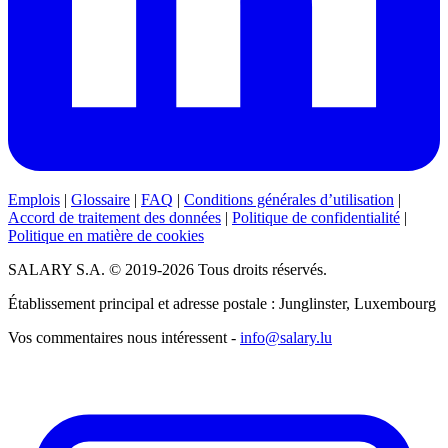
Emplois
|
Glossaire
|
FAQ
|
Conditions générales d’utilisation
|
Accord de traitement des données
|
Politique de confidentialité
|
Politique en matière de cookies
SALARY S.A. © 2019-2026 Tous droits réservés.
Établissement principal et adresse postale : Junglinster, Luxembourg
Vos commentaires nous intéressent -
info@salary.lu