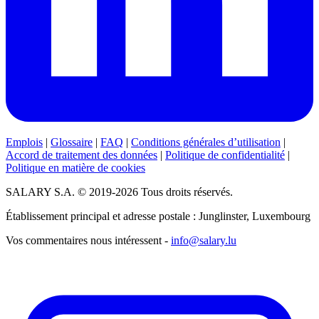
Emplois
|
Glossaire
|
FAQ
|
Conditions générales d’utilisation
|
Accord de traitement des données
|
Politique de confidentialité
|
Politique en matière de cookies
SALARY S.A. © 2019-2026 Tous droits réservés.
Établissement principal et adresse postale : Junglinster, Luxembourg
Vos commentaires nous intéressent -
info@salary.lu