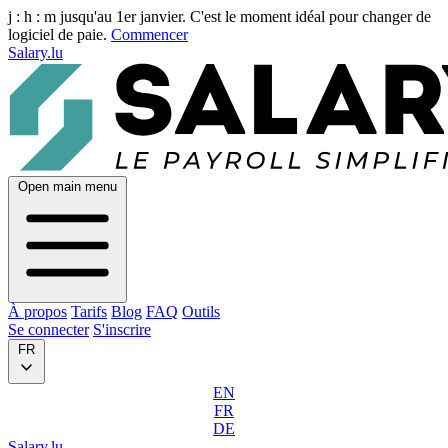
j :
h :
m
jusqu'au 1er janvier. C'est le moment idéal pour changer de
logiciel de paie.
Commencer
Salary.lu
Open main menu
À propos
Tarifs
Blog
FAQ
Outils
Se connecter
S'inscrire
FR
EN
FR
DE
Salary.lu