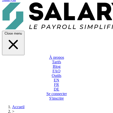
Close menu
À propos
Tarifs
Blog
FAQ
Outils
EN
FR
DE
Se connecter
S'inscrire
Accueil
>