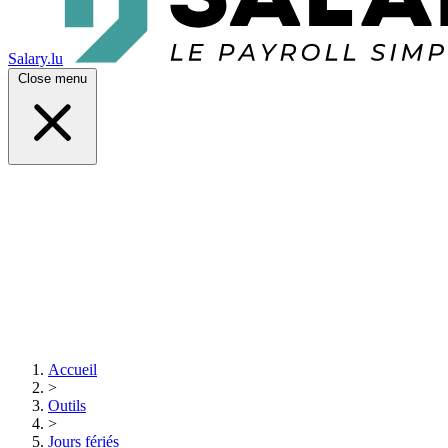
Salary.lu
Close menu
Accueil
>
Outils
>
Jours fériés