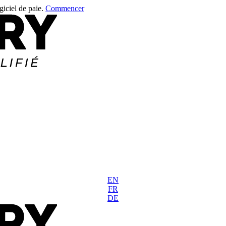
giciel de paie.
Commencer
EN
FR
DE