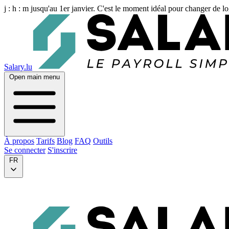
j :
h :
m
jusqu'au 1er janvier. C'est le moment idéal pour changer de lo
Salary.lu
Open main menu
À propos
Tarifs
Blog
FAQ
Outils
Se connecter
S'inscrire
FR