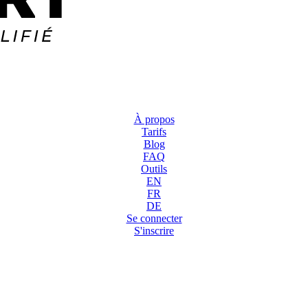
À propos
Tarifs
Blog
FAQ
Outils
EN
FR
DE
Se connecter
S'inscrire