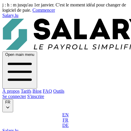
j :
h :
m
jusqu'au 1er janvier. C'est le moment idéal pour changer de
logiciel de paie.
Commencer
Salary.lu
Open main menu
À propos
Tarifs
Blog
FAQ
Outils
Se connecter
S'inscrire
FR
EN
FR
DE
Salary.lu