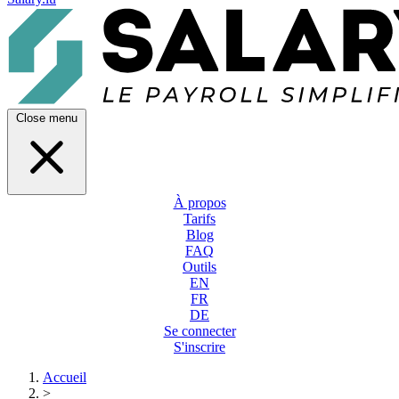
Close menu
À propos
Tarifs
Blog
FAQ
Outils
EN
FR
DE
Se connecter
S'inscrire
Accueil
>