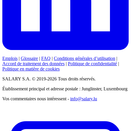
Emplois
|
Glossaire
|
FAQ
|
Conditions générales d’utilisation
|
Accord de traitement des données
|
Politique de confidentialité
|
Politique en matière de cookies
SALARY S.A. © 2019-2026 Tous droits réservés.
Établissement principal et adresse postale : Junglinster, Luxembourg
Vos commentaires nous intéressent -
info@salary.lu