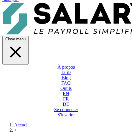
Close menu
À propos
Tarifs
Blog
FAQ
Outils
EN
FR
DE
Se connecter
S'inscrire
Accueil
>