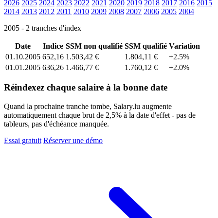
2026
2025
2024
2023
2022
2021
2020
2019
2018
2017
2016
2015
2014
2013
2012
2011
2010
2009
2008
2007
2006
2005
2004
2005 - 2 tranches d'index
Date
Indice
SSM non qualifié
SSM qualifié
Variation
01.10.2005
652,16
1.503,42 €
1.804,11 €
+2.5%
01.01.2005
636,26
1.466,77 €
1.760,12 €
+2.0%
Réindexez chaque salaire à la bonne date
Quand la prochaine tranche tombe, Salary.lu augmente
automatiquement chaque brut de 2,5% à la date d'effet - pas de
tableurs, pas d'échéance manquée.
Essai gratuit
Réserver une démo