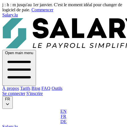
j :
h :
m
jusqu'au 1er janvier. C'est le moment idéal pour changer de
logiciel de paie.
Commencer
Salary.lu
Open main menu
À propos
Tarifs
Blog
FAQ
Outils
Se connecter
S'inscrire
FR
EN
FR
DE
Salary.lu