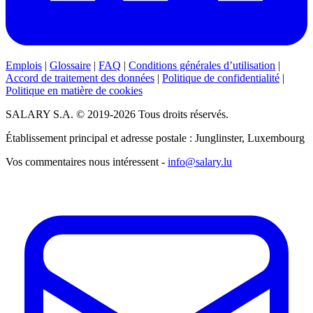
Emplois
|
Glossaire
|
FAQ
|
Conditions générales d’utilisation
|
Accord de traitement des données
|
Politique de confidentialité
|
Politique en matière de cookies
SALARY S.A. © 2019-2026 Tous droits réservés.
Établissement principal et adresse postale : Junglinster, Luxembourg
Vos commentaires nous intéressent -
info@salary.lu