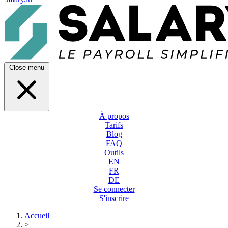
Close menu
À propos
Tarifs
Blog
FAQ
Outils
EN
FR
DE
Se connecter
S'inscrire
Accueil
>