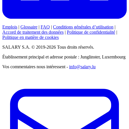
Emplois
|
Glossaire
|
FAQ
|
Conditions générales d’utilisation
|
Accord de traitement des données
|
Politique de confidentialité
|
Politique en matière de cookies
SALARY S.A. © 2019-2026 Tous droits réservés.
Établissement principal et adresse postale : Junglinster, Luxembourg
Vos commentaires nous intéressent -
info@salary.lu