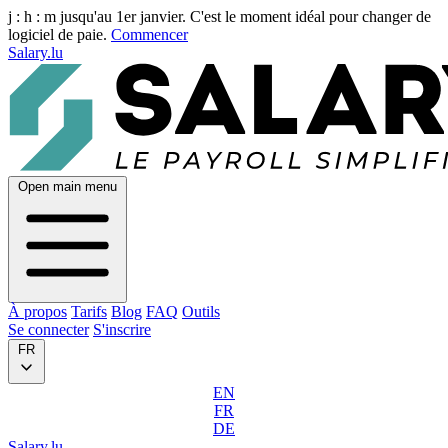
j :
h :
m
jusqu'au 1er janvier. C'est le moment idéal pour changer de
logiciel de paie.
Commencer
Salary.lu
Open main menu
À propos
Tarifs
Blog
FAQ
Outils
Se connecter
S'inscrire
FR
EN
FR
DE
Salary.lu