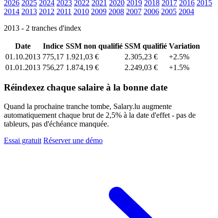
2026
2025
2024
2023
2022
2021
2020
2019
2018
2017
2016
2015
2014
2013
2012
2011
2010
2009
2008
2007
2006
2005
2004
2013 - 2 tranches d'index
Date
Indice
SSM non qualifié
SSM qualifié
Variation
01.10.2013
775,17
1.921,03 €
2.305,23 €
+2.5%
01.01.2013
756,27
1.874,19 €
2.249,03 €
+1.5%
Réindexez chaque salaire à la bonne date
Quand la prochaine tranche tombe, Salary.lu augmente
automatiquement chaque brut de 2,5% à la date d'effet - pas de
tableurs, pas d'échéance manquée.
Essai gratuit
Réserver une démo