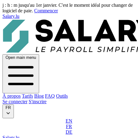
j :
h :
m
jusqu'au 1er janvier. C'est le moment idéal pour changer de
logiciel de paie.
Commencer
Salary.lu
Open main menu
À propos
Tarifs
Blog
FAQ
Outils
Se connecter
S'inscrire
FR
EN
FR
DE
Salary.lu