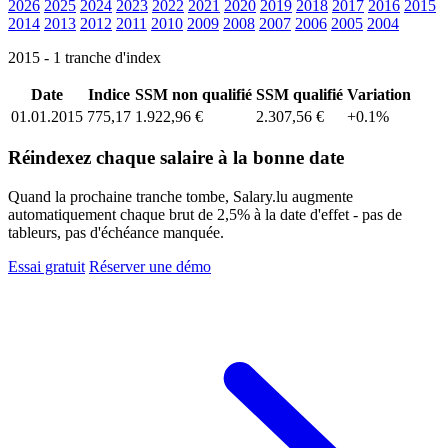
2026
2025
2024
2023
2022
2021
2020
2019
2018
2017
2016
2015
2014
2013
2012
2011
2010
2009
2008
2007
2006
2005
2004
2015 - 1 tranche d'index
Date
Indice
SSM non qualifié
SSM qualifié
Variation
01.01.2015
775,17
1.922,96 €
2.307,56 €
+0.1%
Réindexez chaque salaire à la bonne date
Quand la prochaine tranche tombe, Salary.lu augmente
automatiquement chaque brut de 2,5% à la date d'effet - pas de
tableurs, pas d'échéance manquée.
Essai gratuit
Réserver une démo