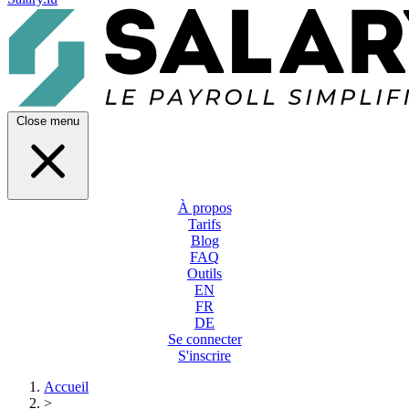
Close menu
À propos
Tarifs
Blog
FAQ
Outils
EN
FR
DE
Se connecter
S'inscrire
Accueil
>