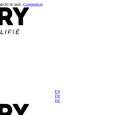
giciel de paie.
Commencer
EN
FR
DE