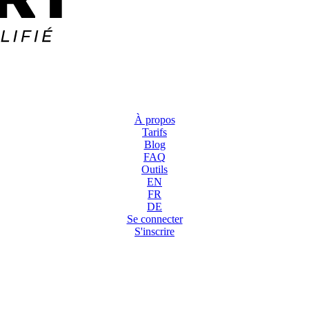
À propos
Tarifs
Blog
FAQ
Outils
EN
FR
DE
Se connecter
S'inscrire