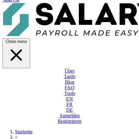
Close menu
Über
Tarife
Blog
FAQ
Tools
EN
FR
DE
Anmelden
Registrieren
Startseite
>