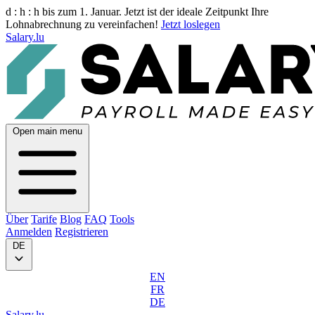
d :
h :
h
bis zum 1. Januar. Jetzt ist der ideale Zeitpunkt Ihre
Lohnabrechnung zu vereinfachen!
Jetzt loslegen
Salary.lu
Open main menu
Über
Tarife
Blog
FAQ
Tools
Anmelden
Registrieren
DE
EN
FR
DE
Salary.lu