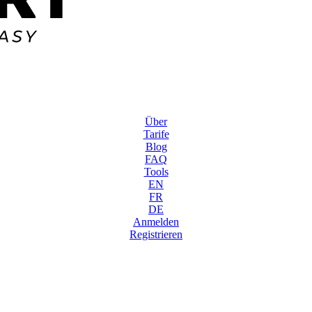
Über
Tarife
Blog
FAQ
Tools
EN
FR
DE
Anmelden
Registrieren