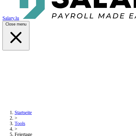
Salary.lu
Close menu
Startseite
>
Tools
>
Feiertage