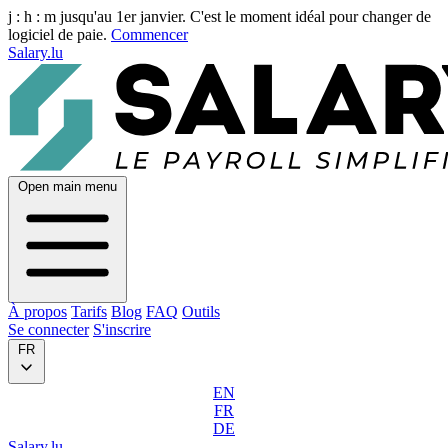
j :
h :
m
jusqu'au 1er janvier. C'est le moment idéal pour changer de
logiciel de paie.
Commencer
Salary.lu
Open main menu
À propos
Tarifs
Blog
FAQ
Outils
Se connecter
S'inscrire
FR
EN
FR
DE
Salary.lu