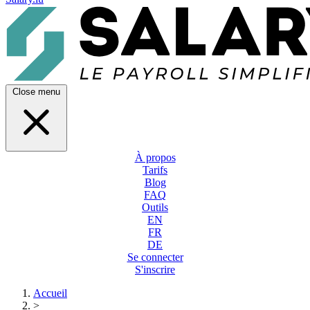
Close menu
À propos
Tarifs
Blog
FAQ
Outils
EN
FR
DE
Se connecter
S'inscrire
Accueil
>