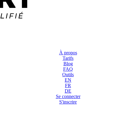
À propos
Tarifs
Blog
FAQ
Outils
EN
FR
DE
Se connecter
S'inscrire