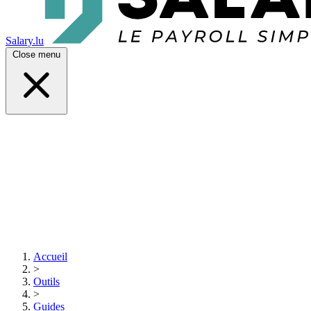
Salary.lu
Close menu
Accueil
>
Outils
>
Guides