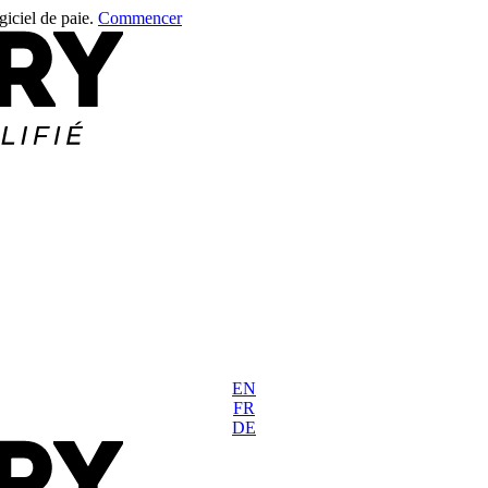
giciel de paie.
Commencer
EN
FR
DE