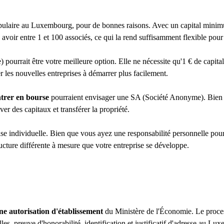
opulaire au Luxembourg, pour de bonnes raisons. Avec un capital minimu
z avoir entre 1 et 100 associés, ce qui la rend suffisamment flexible po
ourrait être votre meilleure option. Elle ne nécessite qu'1 € de capital
er les nouvelles entreprises à démarrer plus facilement.
ntrer en bourse
pourraient envisager une SA (Société Anonyme). Bien q
er des capitaux et transférer la propriété.
individuelle. Bien que vous ayez une responsabilité personnelle pour le
ucture différente à mesure que votre entreprise se développe.
e autorisation d'établissement
du Ministère de l'Économie. Le proces
s, preuve d'honorabilité, identification et justificatif d'adresse au L