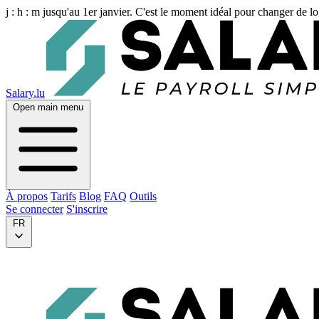
j :
h :
m
jusqu'au 1er janvier. C'est le moment idéal pour changer de lo
Salary.lu
Open main menu
À propos
Tarifs
Blog
FAQ
Outils
Se connecter
S'inscrire
FR