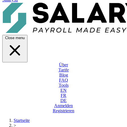
Close menu
Über
Tarife
Blog
FAQ
Tools
EN
FR
DE
Anmelden
Registrieren
Startseite
>