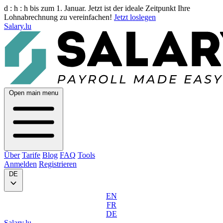
d :
h :
h
bis zum 1. Januar. Jetzt ist der ideale Zeitpunkt Ihre
Lohnabrechnung zu vereinfachen!
Jetzt loslegen
Salary.lu
Open main menu
Über
Tarife
Blog
FAQ
Tools
Anmelden
Registrieren
DE
EN
FR
DE
Salary.lu