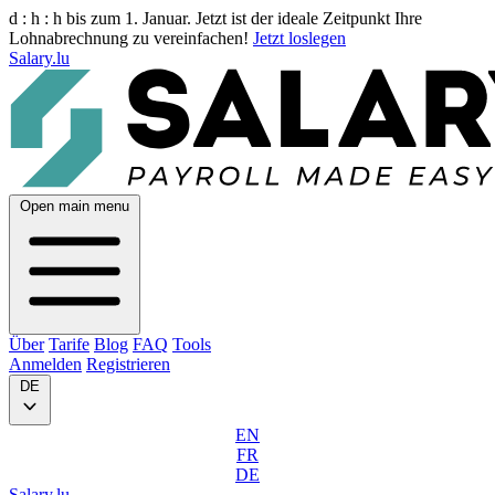
d :
h :
h
bis zum 1. Januar. Jetzt ist der ideale Zeitpunkt Ihre
Lohnabrechnung zu vereinfachen!
Jetzt loslegen
Salary.lu
Open main menu
Über
Tarife
Blog
FAQ
Tools
Anmelden
Registrieren
DE
EN
FR
DE
Salary.lu