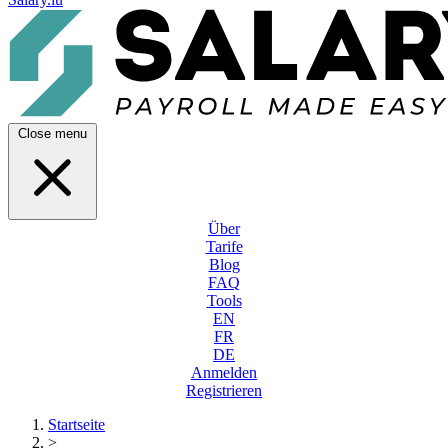
Close menu
Über
Tarife
Blog
FAQ
Tools
EN
FR
DE
Anmelden
Registrieren
Startseite
>