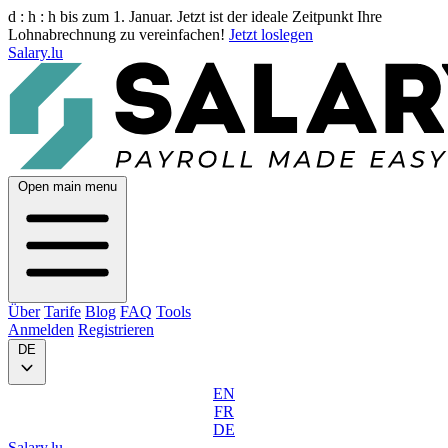
d :
h :
h
bis zum 1. Januar. Jetzt ist der ideale Zeitpunkt Ihre
Lohnabrechnung zu vereinfachen!
Jetzt loslegen
Salary.lu
Open main menu
Über
Tarife
Blog
FAQ
Tools
Anmelden
Registrieren
DE
EN
FR
DE
Salary.lu