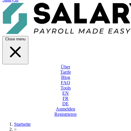
Close menu
Über
Tarife
Blog
FAQ
Tools
EN
FR
DE
Anmelden
Registrieren
Startseite
>