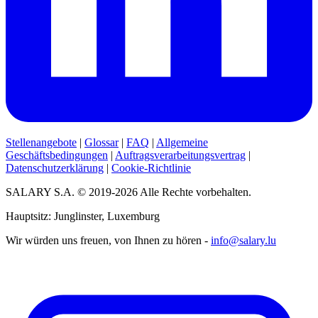
Stellenangebote
|
Glossar
|
FAQ
|
Allgemeine
Geschäftsbedingungen
|
Auftragsverarbeitungsvertrag
|
Datenschutzerklärung
|
Cookie-Richtlinie
SALARY S.A. © 2019-2026 Alle Rechte vorbehalten.
Hauptsitz: Junglinster, Luxemburg
Wir würden uns freuen, von Ihnen zu hören -
info@salary.lu