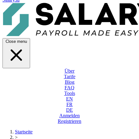
Close menu
Über
Tarife
Blog
FAQ
Tools
EN
FR
DE
Anmelden
Registrieren
Startseite
>