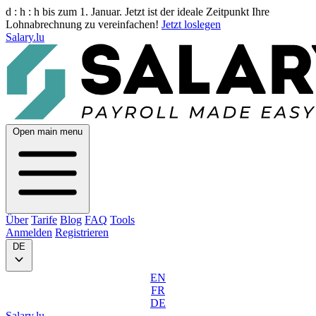
d :
h :
h
bis zum 1. Januar. Jetzt ist der ideale Zeitpunkt Ihre
Lohnabrechnung zu vereinfachen!
Jetzt loslegen
Salary.lu
Open main menu
Über
Tarife
Blog
FAQ
Tools
Anmelden
Registrieren
DE
EN
FR
DE
Salary.lu