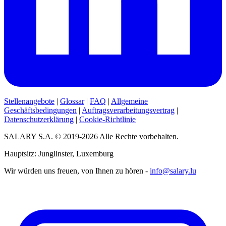
Stellenangebote
|
Glossar
|
FAQ
|
Allgemeine
Geschäftsbedingungen
|
Auftragsverarbeitungsvertrag
|
Datenschutzerklärung
|
Cookie-Richtlinie
SALARY S.A. © 2019-2026 Alle Rechte vorbehalten.
Hauptsitz: Junglinster, Luxemburg
Wir würden uns freuen, von Ihnen zu hören -
info@salary.lu