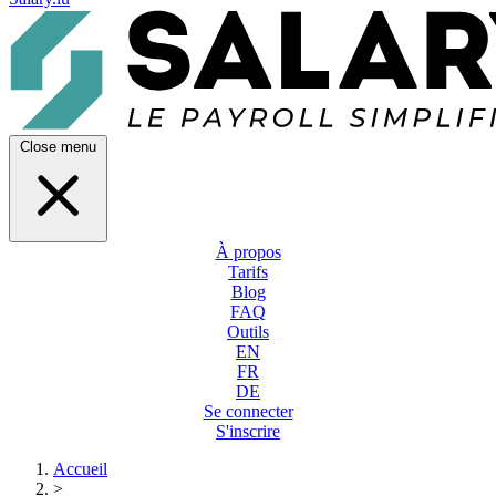
Close menu
À propos
Tarifs
Blog
FAQ
Outils
EN
FR
DE
Se connecter
S'inscrire
Accueil
>