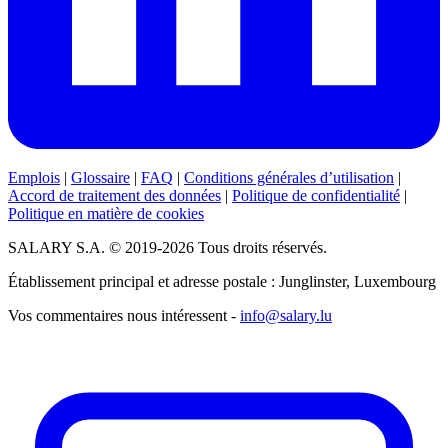
Emplois
|
Glossaire
|
FAQ
|
Conditions générales d’utilisation
|
Accord de traitement des données
|
Politique de confidentialité
|
Politique en matière de cookies
SALARY S.A. © 2019-2026 Tous droits réservés.
Établissement principal et adresse postale : Junglinster, Luxembourg
Vos commentaires nous intéressent -
info@salary.lu