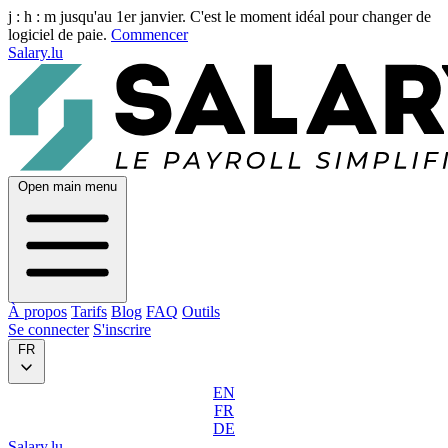
j :
h :
m
jusqu'au 1er janvier. C'est le moment idéal pour changer de
logiciel de paie.
Commencer
Salary.lu
Open main menu
À propos
Tarifs
Blog
FAQ
Outils
Se connecter
S'inscrire
FR
EN
FR
DE
Salary.lu