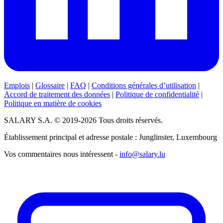
Emplois
|
Glossaire
|
FAQ
|
Conditions générales d’utilisation
|
Accord de traitement des données
|
Politique de confidentialité
|
Politique en matière de cookies
SALARY S.A. © 2019-2026 Tous droits réservés.
Établissement principal et adresse postale : Junglinster, Luxembourg
Vos commentaires nous intéressent -
info@salary.lu