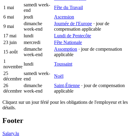
samedi
week-
1 mai
Fête du Travail
end
6 mai
jeudi
Ascension
dimanche
Journée de l'Europe
· jour de
9 mai
week-end
compensation applicable
17 mai
lundi
Lundi de Pentecôte
23 juin
mercredi
Fête Nationale
dimanche
Assomption
· jour de compensation
15 août
week-end
applicable
1
lundi
Toussaint
novembre
25
samedi
week-
Noël
décembre
end
26
dimanche
Saint-Étienne
· jour de compensation
décembre
week-end
applicable
Cliquez sur un jour férié pour les obligations de l'employeur et les
détails.
Footer
Salary.lu