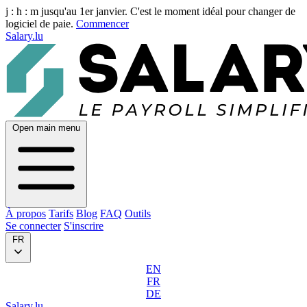
j :
h :
m
jusqu'au 1er janvier. C'est le moment idéal pour changer de
logiciel de paie.
Commencer
Salary.lu
Open main menu
À propos
Tarifs
Blog
FAQ
Outils
Se connecter
S'inscrire
FR
EN
FR
DE
Salary.lu