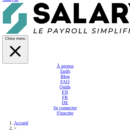
Close menu
À propos
Tarifs
Blog
FAQ
Outils
EN
FR
DE
Se connecter
S'inscrire
Accueil
>