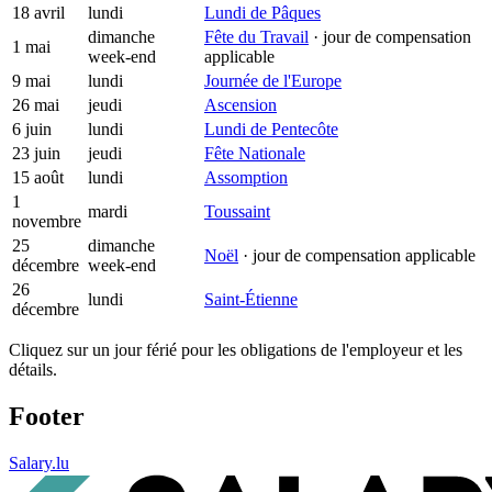
18 avril
lundi
Lundi de Pâques
dimanche
Fête du Travail
· jour de compensation
1 mai
week-end
applicable
9 mai
lundi
Journée de l'Europe
26 mai
jeudi
Ascension
6 juin
lundi
Lundi de Pentecôte
23 juin
jeudi
Fête Nationale
15 août
lundi
Assomption
1
mardi
Toussaint
novembre
25
dimanche
Noël
· jour de compensation applicable
décembre
week-end
26
lundi
Saint-Étienne
décembre
Cliquez sur un jour férié pour les obligations de l'employeur et les
détails.
Footer
Salary.lu