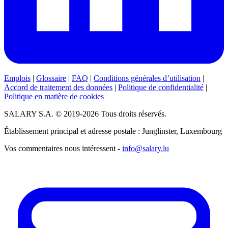
Emplois
|
Glossaire
|
FAQ
|
Conditions générales d’utilisation
|
Accord de traitement des données
|
Politique de confidentialité
|
Politique en matière de cookies
SALARY S.A. © 2019-2026 Tous droits réservés.
Établissement principal et adresse postale : Junglinster, Luxembourg
Vos commentaires nous intéressent -
info@salary.lu