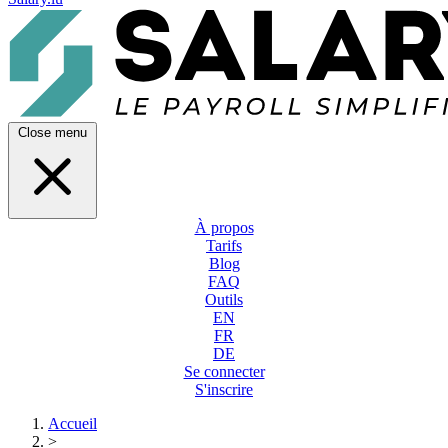
Close menu
À propos
Tarifs
Blog
FAQ
Outils
EN
FR
DE
Se connecter
S'inscrire
Accueil
>