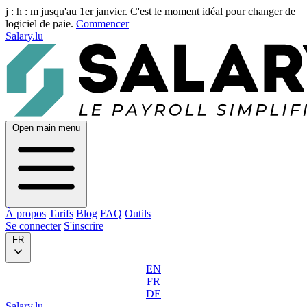
j :
h :
m
jusqu'au 1er janvier. C'est le moment idéal pour changer de
logiciel de paie.
Commencer
Salary.lu
Open main menu
À propos
Tarifs
Blog
FAQ
Outils
Se connecter
S'inscrire
FR
EN
FR
DE
Salary.lu