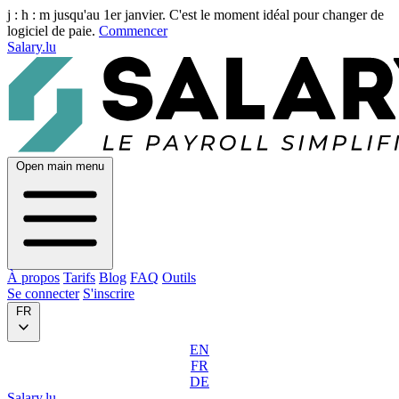
j :
h :
m
jusqu'au 1er janvier. C'est le moment idéal pour changer de
logiciel de paie.
Commencer
Salary.lu
Open main menu
À propos
Tarifs
Blog
FAQ
Outils
Se connecter
S'inscrire
FR
EN
FR
DE
Salary.lu