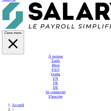
Close menu
À propos
Tarifs
Blog
FAQ
Outils
EN
FR
DE
Se connecter
S'inscrire
Accueil
>