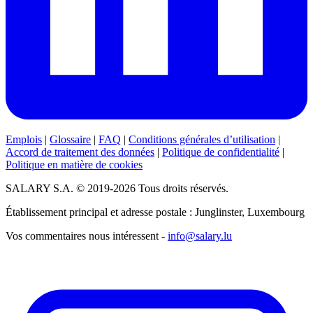
Emplois
|
Glossaire
|
FAQ
|
Conditions générales d’utilisation
|
Accord de traitement des données
|
Politique de confidentialité
|
Politique en matière de cookies
SALARY S.A. © 2019-2026 Tous droits réservés.
Établissement principal et adresse postale : Junglinster, Luxembourg
Vos commentaires nous intéressent -
info@salary.lu