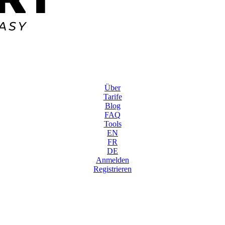
Über
Tarife
Blog
FAQ
Tools
EN
FR
DE
Anmelden
Registrieren