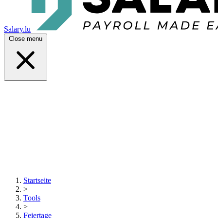
Salary.lu
Close menu
Startseite
>
Tools
>
Feiertage