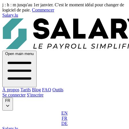
j :
h :
m
jusqu'au 1er janvier. C'est le moment idéal pour changer de
logiciel de paie.
Commencer
Salary.lu
Open main menu
À propos
Tarifs
Blog
FAQ
Outils
Se connecter
S'inscrire
FR
EN
FR
DE
Salary.lu