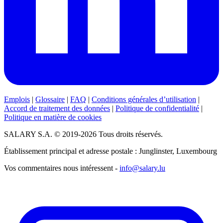
Emplois
|
Glossaire
|
FAQ
|
Conditions générales d’utilisation
|
Accord de traitement des données
|
Politique de confidentialité
|
Politique en matière de cookies
SALARY S.A. © 2019-2026 Tous droits réservés.
Établissement principal et adresse postale : Junglinster, Luxembourg
Vos commentaires nous intéressent -
info@salary.lu