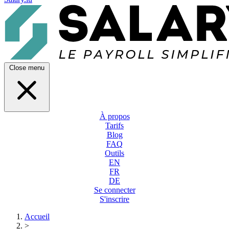
Close menu
À propos
Tarifs
Blog
FAQ
Outils
EN
FR
DE
Se connecter
S'inscrire
Accueil
>