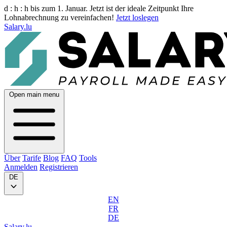
d :
h :
h
bis zum 1. Januar. Jetzt ist der ideale Zeitpunkt Ihre
Lohnabrechnung zu vereinfachen!
Jetzt loslegen
Salary.lu
Open main menu
Über
Tarife
Blog
FAQ
Tools
Anmelden
Registrieren
DE
EN
FR
DE
Salary.lu