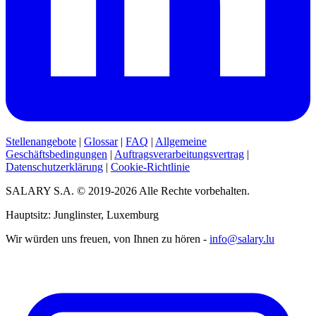
Stellenangebote
|
Glossar
|
FAQ
|
Allgemeine
Geschäftsbedingungen
|
Auftragsverarbeitungsvertrag
|
Datenschutzerklärung
|
Cookie-Richtlinie
SALARY S.A. © 2019-2026 Alle Rechte vorbehalten.
Hauptsitz: Junglinster, Luxemburg
Wir würden uns freuen, von Ihnen zu hören -
info@salary.lu