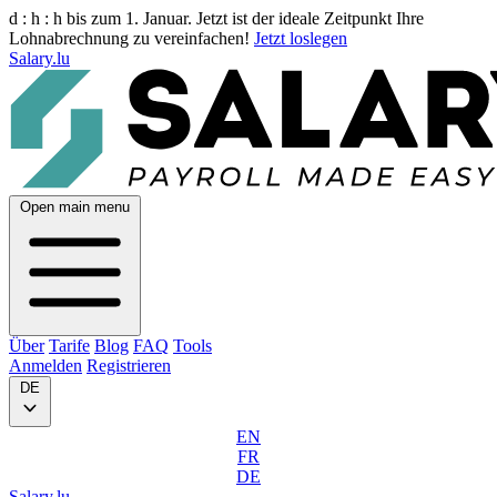
d :
h :
h
bis zum 1. Januar. Jetzt ist der ideale Zeitpunkt Ihre
Lohnabrechnung zu vereinfachen!
Jetzt loslegen
Salary.lu
Open main menu
Über
Tarife
Blog
FAQ
Tools
Anmelden
Registrieren
DE
EN
FR
DE
Salary.lu