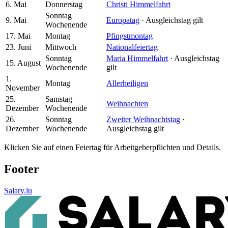
6. Mai
Donnerstag
Christi Himmelfahrt
Sonntag
9. Mai
Europatag
· Ausgleichstag gilt
Wochenende
17. Mai
Montag
Pfingstmontag
23. Juni
Mittwoch
Nationalfeiertag
Sonntag
Maria Himmelfahrt
· Ausgleichstag
15. August
Wochenende
gilt
1.
Montag
Allerheiligen
November
25.
Samstag
Weihnachten
Dezember
Wochenende
26.
Sonntag
Zweiter Weihnachtstag
·
Dezember
Wochenende
Ausgleichstag gilt
Klicken Sie auf einen Feiertag für Arbeitgeberpflichten und Details.
Footer
Salary.lu