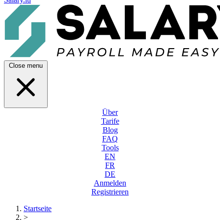
Close menu
Über
Tarife
Blog
FAQ
Tools
EN
FR
DE
Anmelden
Registrieren
Startseite
>