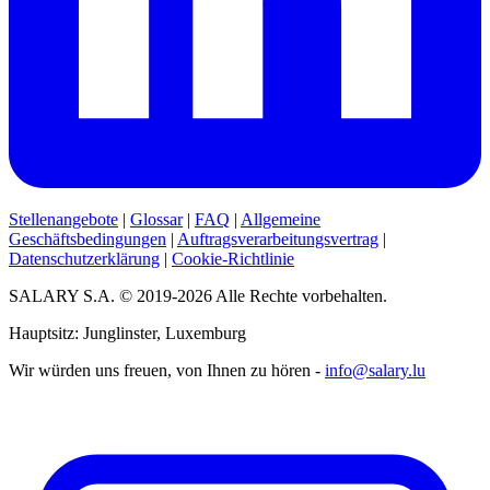
Stellenangebote
|
Glossar
|
FAQ
|
Allgemeine
Geschäftsbedingungen
|
Auftragsverarbeitungsvertrag
|
Datenschutzerklärung
|
Cookie-Richtlinie
SALARY S.A. © 2019-2026 Alle Rechte vorbehalten.
Hauptsitz: Junglinster, Luxemburg
Wir würden uns freuen, von Ihnen zu hören -
info@salary.lu