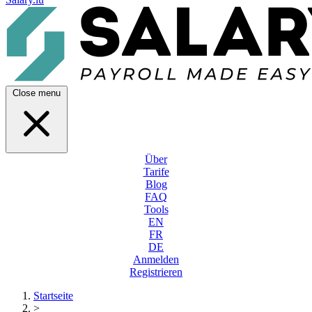
Close menu
Über
Tarife
Blog
FAQ
Tools
EN
FR
DE
Anmelden
Registrieren
Startseite
>