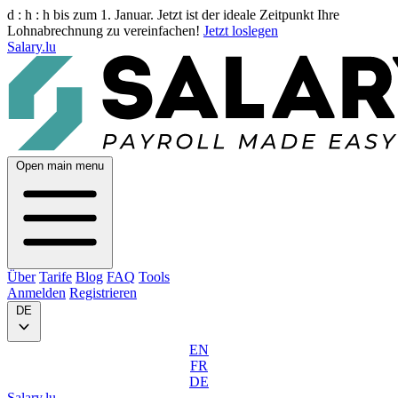
d :
h :
h
bis zum 1. Januar. Jetzt ist der ideale Zeitpunkt Ihre
Lohnabrechnung zu vereinfachen!
Jetzt loslegen
Salary.lu
Open main menu
Über
Tarife
Blog
FAQ
Tools
Anmelden
Registrieren
DE
EN
FR
DE
Salary.lu