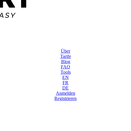
Über
Tarife
Blog
FAQ
Tools
EN
FR
DE
Anmelden
Registrieren