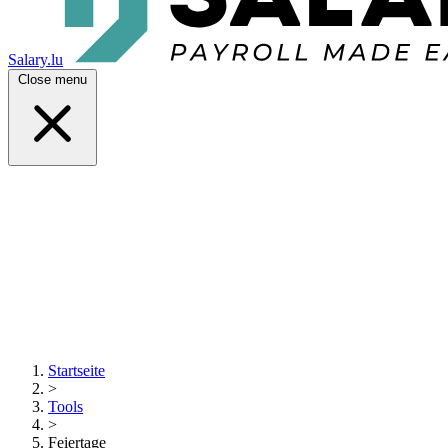
Salary.lu
Close menu
Startseite
>
Tools
>
Feiertage