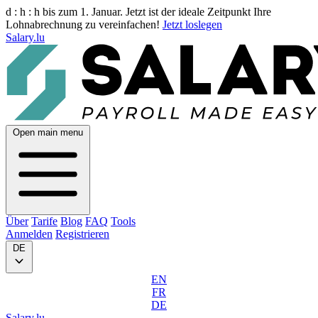
d :
h :
h
bis zum 1. Januar. Jetzt ist der ideale Zeitpunkt Ihre
Lohnabrechnung zu vereinfachen!
Jetzt loslegen
Salary.lu
Open main menu
Über
Tarife
Blog
FAQ
Tools
Anmelden
Registrieren
DE
EN
FR
DE
Salary.lu