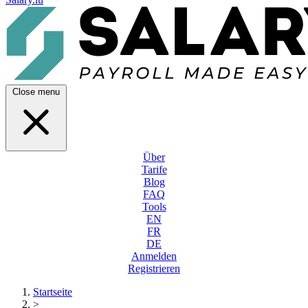
Close menu
Über
Tarife
Blog
FAQ
Tools
EN
FR
DE
Anmelden
Registrieren
Startseite
>