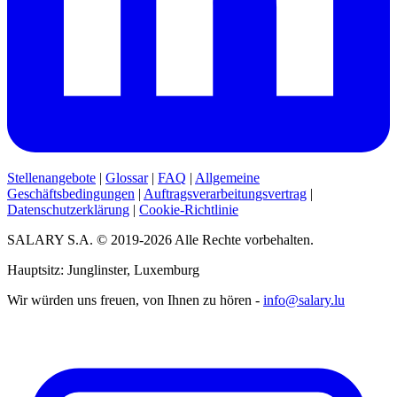
Stellenangebote
|
Glossar
|
FAQ
|
Allgemeine
Geschäftsbedingungen
|
Auftragsverarbeitungsvertrag
|
Datenschutzerklärung
|
Cookie-Richtlinie
SALARY S.A. © 2019-2026 Alle Rechte vorbehalten.
Hauptsitz: Junglinster, Luxemburg
Wir würden uns freuen, von Ihnen zu hören -
info@salary.lu