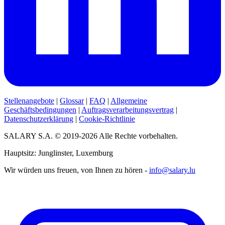
Stellenangebote
|
Glossar
|
FAQ
|
Allgemeine
Geschäftsbedingungen
|
Auftragsverarbeitungsvertrag
|
Datenschutzerklärung
|
Cookie-Richtlinie
SALARY S.A. © 2019-2026 Alle Rechte vorbehalten.
Hauptsitz: Junglinster, Luxemburg
Wir würden uns freuen, von Ihnen zu hören -
info@salary.lu