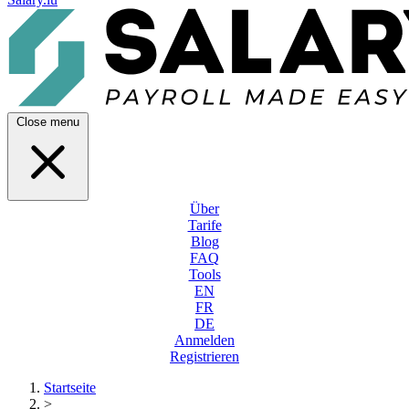
Close menu
Über
Tarife
Blog
FAQ
Tools
EN
FR
DE
Anmelden
Registrieren
Startseite
>