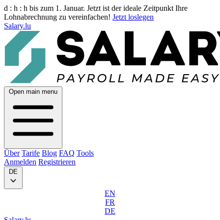
d :
h :
h
bis zum 1. Januar. Jetzt ist der ideale Zeitpunkt Ihre
Lohnabrechnung zu vereinfachen!
Jetzt loslegen
Salary.lu
Open main menu
Über
Tarife
Blog
FAQ
Tools
Anmelden
Registrieren
DE
EN
FR
DE
Salary.lu