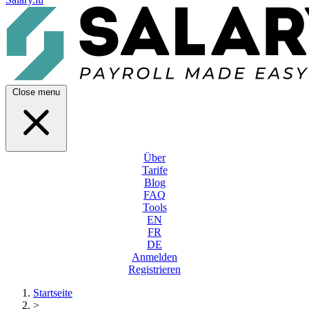
Close menu
Über
Tarife
Blog
FAQ
Tools
EN
FR
DE
Anmelden
Registrieren
Startseite
>