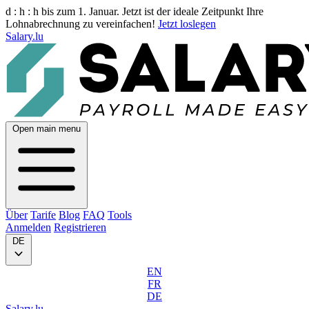
d :
h :
h
bis zum 1. Januar. Jetzt ist der ideale Zeitpunkt Ihre
Lohnabrechnung zu vereinfachen!
Jetzt loslegen
Salary.lu
Open main menu
Über
Tarife
Blog
FAQ
Tools
Anmelden
Registrieren
DE
EN
FR
DE
Salary.lu