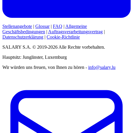
Stellenangebote
|
Glossar
|
FAQ
|
Allgemeine
Geschäftsbedingungen
|
Auftragsverarbeitungsvertrag
|
Datenschutzerklärung
|
Cookie-Richtlinie
SALARY S.A. © 2019-2026 Alle Rechte vorbehalten.
Hauptsitz: Junglinster, Luxemburg
Wir würden uns freuen, von Ihnen zu hören -
info@salary.lu