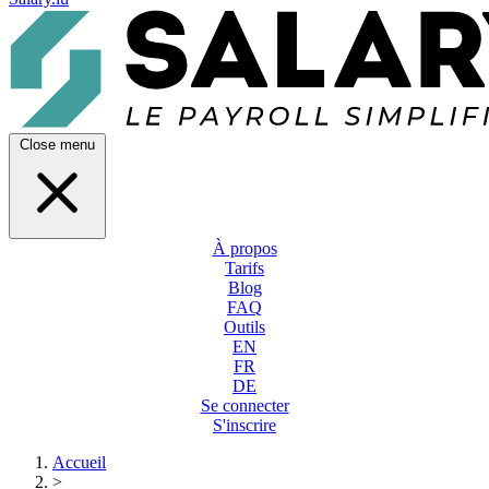
Close menu
À propos
Tarifs
Blog
FAQ
Outils
EN
FR
DE
Se connecter
S'inscrire
Accueil
>