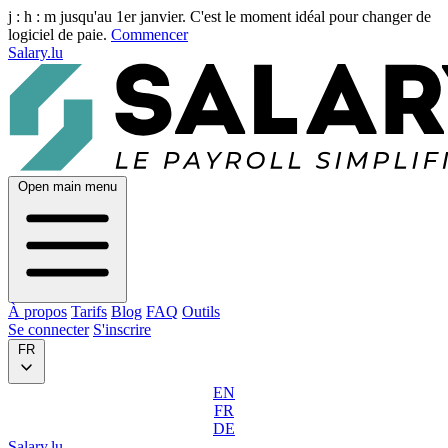
j :
h :
m
jusqu'au 1er janvier. C'est le moment idéal pour changer de
logiciel de paie.
Commencer
Salary.lu
Open main menu
À propos
Tarifs
Blog
FAQ
Outils
Se connecter
S'inscrire
FR
EN
FR
DE
Salary.lu