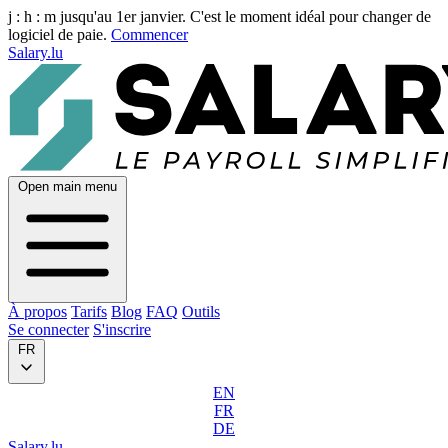
j :
h :
m
jusqu'au 1er janvier. C'est le moment idéal pour changer de
logiciel de paie.
Commencer
Salary.lu
Open main menu
À propos
Tarifs
Blog
FAQ
Outils
Se connecter
S'inscrire
FR
EN
FR
DE
Salary.lu