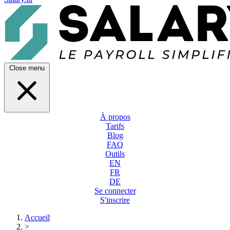
Close menu
À propos
Tarifs
Blog
FAQ
Outils
EN
FR
DE
Se connecter
S'inscrire
Accueil
>